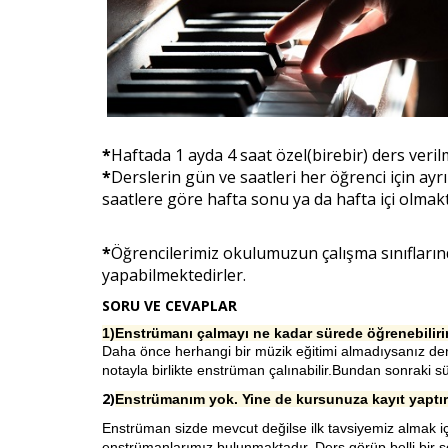
*
Haftada 1 ayda 4 saat özel(birebir) ders veril
*
Derslerin gün ve saatleri her öğrenci için a
saatlere göre hafta sonu ya da hafta içi olmakt
*
Öğrencilerimiz okulumuzun çalışma sınıflarınd
yapabilmektedirler.
SORU VE CEVAPLAR
1)Enstrümanı çalmayı ne kadar sürede öğrenebilir
Daha önce herhangi bir müzik eğitimi almadıysanız dersl
notayla birlikte enstrüman çalınabilir.Bundan sonraki sür
2)
Enstrümanım yok. Yine de kursunuza kayıt yaptır
Enstrüman sizde mevcut değilse ilk tavsiyemiz almak 
enstrümanlarımız bulunmaktadır. Ders görüp belli bir s