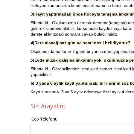
ilerleyen zamanlarda kendi enstrümanınızı temin edebili
3)
Kayıt yaptırmadan önce hocayla tanışma imkanım
Elbette ki…Okulumuzda ücretsiz deneme(tanışma) dersi
gelerek randevu alabilir, kursumuza kaydolmaya karar 
derste aklınızdaki sorulara cevap bulabilirsiniz.
4)
Ders alacağımız gün ve saati nasıl belirliyoruz?
Okulumuzda haftanın 7 günü boyunca ders yapılmaktadı
5)
Evde müzik çalışma imkanım yok, okulunuzda pro
Elbette ki…Öğrencilerimiz istedikleri zaman istedikleri
yapabilirler.
6) 3
yada 6 aylık kayıt yaptırırsak, bir indirim söz
Kayıt sırasında 3 ve 6 aylık ödemeye özel aylık 4 ders
Sizi Arayalım
Cep Telefonu