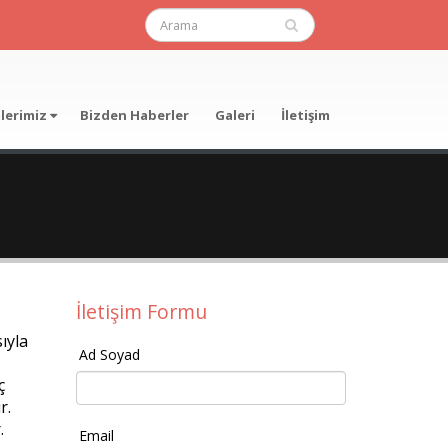
mlerimiz
Bizden Haberler
Galeri
İletişim
İletişim Formu
sıyla
Ad Soyad
ç
r.
.
Email