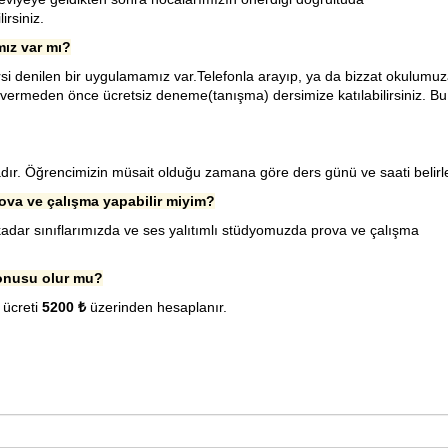
rsiniz.
ız var mı?
 denilen bir uygulamamız var.Telefonla arayıp, ya da bizzat okulumu
vermeden önce ücretsiz deneme(tanışma) dersimize katılabilirsiniz. Bu
r. Öğrencimizin müsait olduğu zamana göre ders günü ve saati belirle
va ve çalışma yapabilir miyim?
 kadar sınıflarımızda ve ses yalıtımlı stüdyomuzda prova ve çalışma
 konusu olur mu?
 ücreti
5200 ₺
üzerinden hesaplanır.