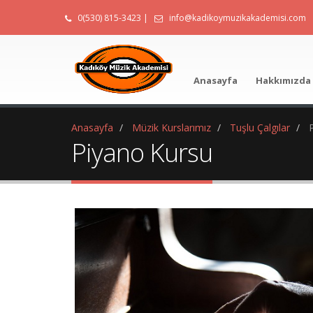
0(530) 815-3423
|
info@kadikoymuzikakademisi.com
Anasayfa
Hakkımızda
Anasayfa
Müzik Kurslarımız
Tuşlu Çalgılar
Piyano Kursu