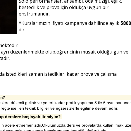
Solo performanslar, ansambl, oda müziği, eşlik,
bestecilik ve prova için oldukça uygun bir
enstrümandır.
*
Kurslarımızın fiyatı kampanya dahilinde aylık
5800
dir
mektedir.
yrı ayrı düzenlenmekte olup,öğrencinin müsait olduğu gün ve
adır.
a istedikleri zaman istedikleri kadar prova ve çalışma
im?
ere düzenli gelinir ve yeteri kadar pratik yapılırsa 3 ile 6 ayın sonund
eçte ise ileri teknik bilgiler ve egzersizlerle eğitime devam edilir.
ıp derslere başlayabilir miyim?
için acele etmemenizdir.Okulumuzda ders ve provalarda kullanılmak üz
eviyeye geldikten sonra hocalarımızın önerdiği doğrultuda