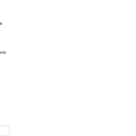
za
nir.