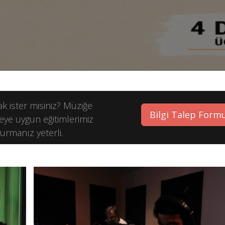
 ister misiniz? Müziğe
Bilgi Talep Form
eye uygun eğitimlerimiz
durmanız yeterli.