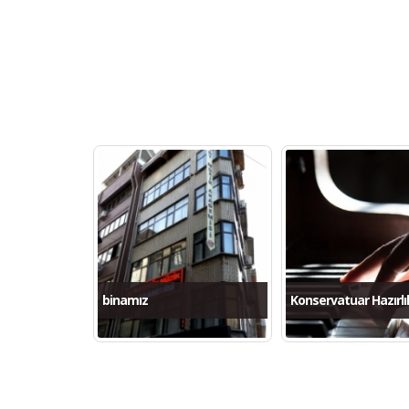
binamız
Konservatuar Hazırlı