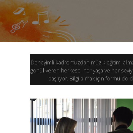
Deneyimli kadromuzdan müzik eğitimi almak
gönül veren herkese, her yaşa ve her seviy
başlıyor. Bilgi almak için formu dol