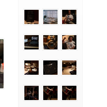
Tiyatro-Drama ve
Oyunculuk
Çocuklar İçin Müzik Kursu