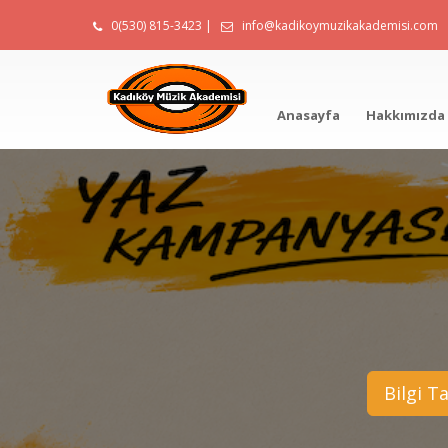
0(530) 815-3423
|
info@kadikoymuzikakademisi.com
Anasayfa
Hakkımızda
Bilgi T